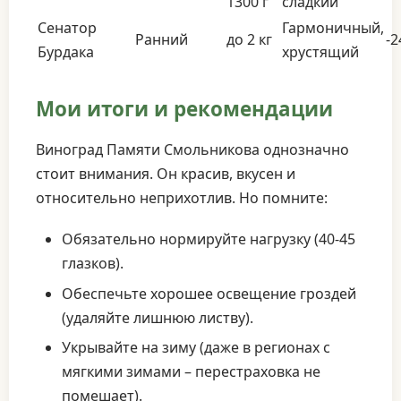
1300 г
сладкий
Сенатор
Гармоничный,
Ранний
до 2 кг
-2
Бурдака
хрустящий
Мои итоги и рекомендации
Виноград Памяти Смольникова однозначно
стоит внимания. Он красив, вкусен и
относительно неприхотлив. Но помните:
Обязательно нормируйте нагрузку (40-45
глазков).
Обеспечьте хорошее освещение гроздей
(удаляйте лишнюю листву).
Укрывайте на зиму (даже в регионах с
мягкими зимами – перестраховка не
помешает).