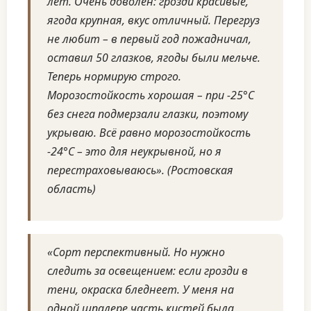
лет. Очень доволен: грозди красивые,
ягода крупная, вкус отличный. Перегруз
не любит – в первый год пожадничал,
оставил 50 глазков, ягоды были мельче.
Теперь нормирую строго.
Морозостойкость хорошая – при -25°C
без снега подмерзали глазки, поэтому
укрываю. Всё равно морозостойкость
-24°C – это для неукрывной, но я
перестраховываюсь». (Ростовская
область)
«Сорт перспективный. Но нужно
следить за освещением: если грозди в
тени, окраска бледнеет. У меня на
одной шпалере часть кистей была