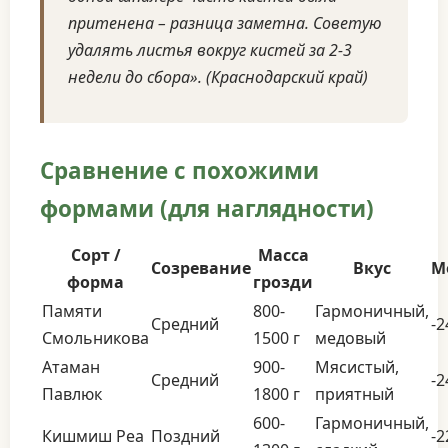
притенена – разница заметна. Советую
удалять листья вокруг кистей за 2-3
недели до сбора». (Краснодарский край)
Сравнение с похожими
формами (для наглядности)
Сорт /
Масса
Созревание
Вкус
М
форма
грозди
Памяти
800-
Гармоничный,
Средний
-2
Смольникова
1500 г
медовый
Атаман
900-
Мясистый,
Средний
-2
Павлюк
1800 г
приятный
600-
Гармоничный,
Кишмиш Реа
Поздний
-2