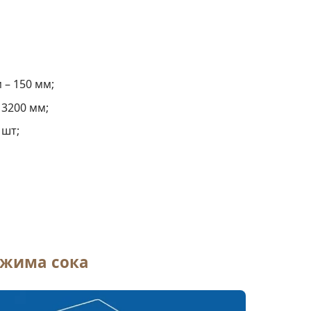
 – 150 мм;
 3200 мм;
 шт;
тжима сока