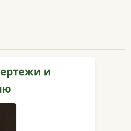
чертежи и
ию