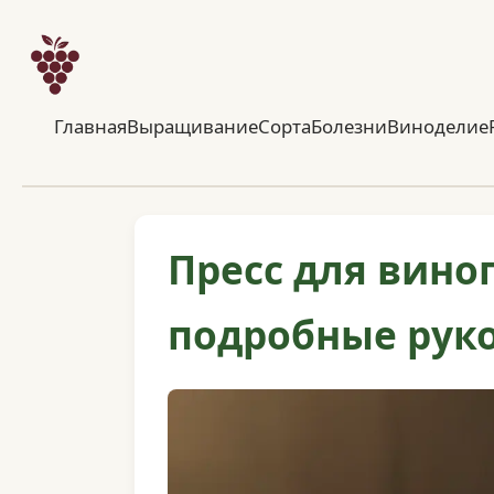
Главная
Выращивание
Сорта
Болезни
Виноделие
Пресс для вино
подробные руко